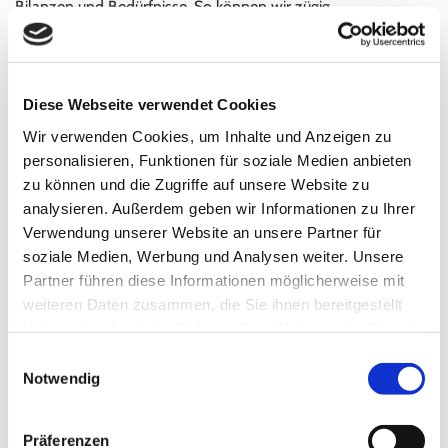
Bilanzen und Bedürfnisse. So können wir zügig
Problembereiche aufspüren und Lösungen ausarbeiten. Doch
nicht nur darum geht es bei einer umfassenden
Unternehmensberatung. Die
Lohn- und Finanzbuchhaltung
Diese Webseite verwendet Cookies
gehören inzwischen zu den aufwändigsten zeitlich
anspruchsvollsten Aufgaben eines Unternehmens – denn
Wir verwenden Cookies, um Inhalte und Anzeigen zu
nicht nur das Steuerrecht entwickelt sich weiter, sondern auch
personalisieren, Funktionen für soziale Medien anbieten
das Sozialversicherungsrecht. Sie sollen entscheiden, wofür
zu können und die Zugriffe auf unsere Website zu
Sie Ihre wertvolle Zeit aufwenden. Wir geben Ihnen die
analysieren. Außerdem geben wir Informationen zu Ihrer
Möglichkeit, sich voll und ganz auf Ihre betrieblichen Pflichten
Verwendung unserer Website an unsere Partner für
zu konzentrieren –
wir übernehmen Ihre Lohn- und
soziale Medien, Werbung und Analysen weiter. Unsere
Partner führen diese Informationen möglicherweise mit
Finanzbuchhaltung
weiteren Daten zusammen, die Sie ihnen bereitgestellt
haben oder die sie im Rahmen Ihrer Nutzung der Dienste
Gerne bieten wir Ihnen die
Vorbereitung und Teilnahme
an
gesammelt haben.
Außenprüfungen
der
Finanzämter und
Einwilligungsauswahl
Notwendig
Sozialversicherungsträgern
an. Wir geben Ihnen Antworten
auf all Ihre Fragen zu lohnsteuer- und
sozialversicherungsrechtlichen Themen,
erstellen
Präferenzen